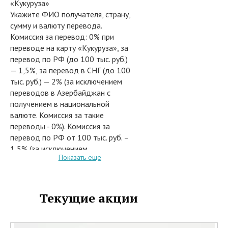
«Кукуруза»
Укажите ФИО получателя, страну,
сумму и валюту перевода.
Комиссия за перевод: 0% при
переводе на карту «Кукуруза», за
перевод по РФ (до 100 тыс. руб.)
— 1,5%, за перевод в СНГ (до 100
тыс. руб.) — 2% (за исключением
переводов в Азербайджан с
получением в национальной
валюте. Комиссия за такие
переводы - 0%). Комиссия за
перевод по РФ от 100 тыс. руб. –
1,5% (за исключением
Показать еще
Свердловская область,
Челябинская область, Пермский
край, Тюменская область,
Курганская область, Ямало-
Текущие акции
Ненецкий АО, Ханты-Мансийский
АО, Амурская область. Комиссия в
этих субъектах РФ – 1000