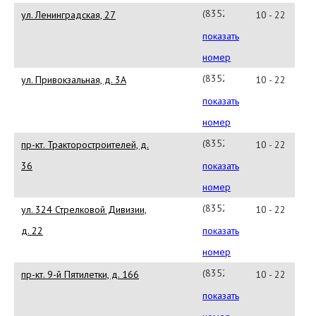
(8352)280-
ул. Ленинградская, 27
10 - 22
00(#24685)
показать
номер
(8352)280-
ул. Привокзальная, д. 3А
10 - 22
00(#24413)
показать
номер
(8352)280-
пр-кт. Тракторостроителей, д.
10 - 22
00(#24572)
36
показать
номер
(8352)280-
ул. 324 Стрелковой Дивизии,
10 - 22
00(#24551)
д. 22
показать
номер
(8352)280-
пр-кт. 9-й Пятилетки, д. 166
10 - 22
00(#24558)
показать