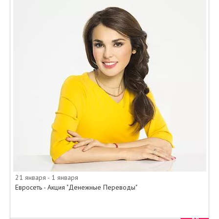
рублей). Комиссия за перевод в
СНГ от 100 тыс. — 1000 рублей
(за исключением переводов в
Азербайджан с получением в
национальной валюте. Комиссия
за такие переводы - 0%).
Комиссия за перевод в Дальнее
Зарубежье: от 5$ до 100$ в
зависимости от суммы перевода
и страны получения (по всем
направлениям, кроме Непала,
Турции, Израиля, Китая, Вьетнама
и Монголии). Комиссия за
перевод в Монголию, Китай,
Вьетнам: до 1000$ — 9$; от
1000 до 3000$ — 15$. Комиссия
21 января - 1 января
за перевод в Непал, Турцию,
Евросеть - Акция "Денежные Переводы"
Израиль – 0%.
Источник: