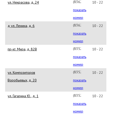
(8362)33-
ул. Некрасова, д. 24
10 - 22
00-
показать
00(#24688)
номер
(8362)33-
д ул. Ленина, д. 6
10 - 22
00-
показать
00(#24696)
номер
(8352)280-
пр-кт. Мира, д. 82В
10 - 22
00(#24430)
показать
номер
(8352)280-
ул. Композиторов
10 - 22
00(#24695)
Воробьевых, д. 20
показать
номер
(8352)280-
ул. Гагарина Ю., д. 1
10 - 22
00(#24673)
показать
номер