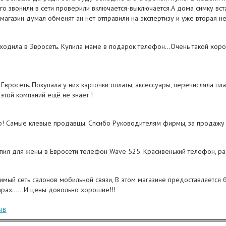
его звонили в сети проверили включается-выключается.А дома симку вст
магазин думал обменят ан нет отправили на экспертизу и уже вторая не
ходила в Эвросеть. Купила маме в подарок телефон...Очень такой хоро
Евросеть. Покупала у них карточки оплаты, аксессуары, перечисляла пл
 этой компаний ещё не знает !
ер! Самые клевые продавцы. Спсибо Руководителям фирмы, за продажу 
пил для жены в Евросети телефон Wave 525. Красивенький телефон, раб
мый сеть салонов мобильной связи, В этом магазине предоставляется 
рах......И цены довольно хорошие!!!
ыв