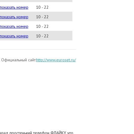
2)280-00(#24413)
показать номер
10 - 22
2)280-00(#24572)
показать номер
10 - 22
2)280-00(#24551)
показать номер
10 - 22
2)280-00(#24558)
показать номер
10 - 22
Официальный сайт:
http://www.euroset.ru/
 назад простенький телефон ФЛАЙКУ что