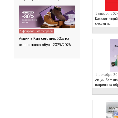
ценами и опис
найдете непл
1 января 202
комплектующи
Каталог акци
ко многим ус
скидки на...
электроники 
1 февраля - 28 февраля
представляет
официальном 
Акции в Kari сегодня. 30% на
Помимо этого
всю зимнюю обувь 2025/2026
остается пос
Поэтому приоб
становится с
опытные конс
покупателям 
1 декабря 20
всегда с легк
Акции Samsun
технические х
витринных обр
Евросеть Чебо
«Евросеть» в
смартфона с 
Гб. Теперь по