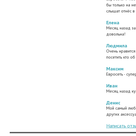
бы только на н
слышат отнёс в 
Елена
Месяц назад за
довольна!
Людмила
Очень нравится 
посетить кто об
Максим
Евросеть - суп
Иван
Месяц назад ку
Денис
Мой самый люби
других аксессуа
Написать отз