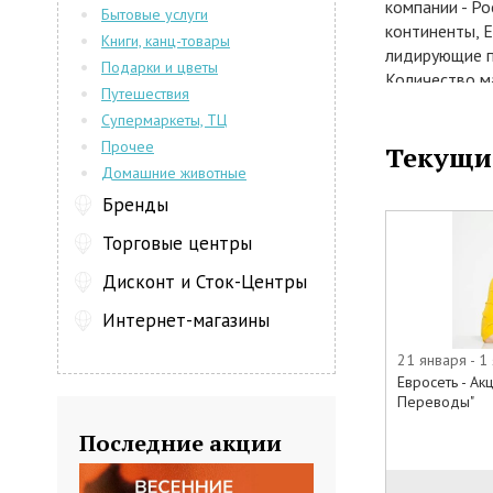
компании - Ро
Бытовые услуги
континенты, Е
Книги, канц-товары
лидирующие п
Подарки и цветы
Количество м
Путешествия
располагаются
Супермаркеты, ТЦ
Беларусь
Прочее
Текущи
Постоянное н
Домашние животные
аксессуаров, 
высоким уров
Бренды
постоянные ак
Торговые центры
магазинов ЕВ
Чебоксарах.
Дисконт и Сток-Центры
Теперь жител
Интернет-магазины
качества обс
акции - это о
21 января - 1
Приобретение
Евросеть - А
оплата всевоз
Переводы"
опытных прода
Последние акции
практически в
Деятельность
покупателей 