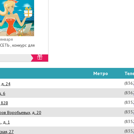
 января
СЕТЬ , конкурс для
Метро
Тел
(836
 д. 24
(836
. 6
(835
. 82В
(835
ров Воробьевых, д. 20
(835
, д. 1
(835
ская, 27