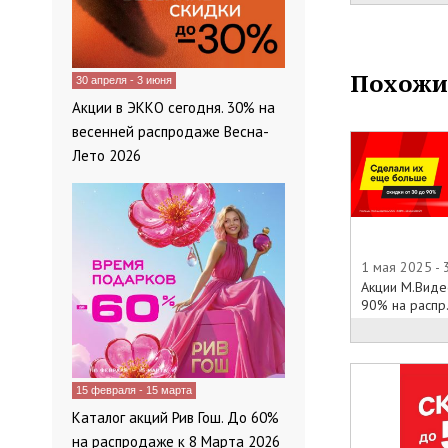
обслуживание
территории Р
а также мобил
Похожи
30 апреля - 3 июня
Услуги магази
Акции в ЭККО сегодня. 30% на
Во многих ме
весенней распродаже Весна-
уже удостоил
Лето 2026
показатели ч
Помимо товар
спектр услуг:
путевки, прио
билеты в теат
1 мая 2025 -
а также много
Акции М.Виде
90% на распр.
Евросеть Чебо
В качестве о
официального 
15 февраля - 15 марта
Евросеть выс
каталоги моб
Каталог акций Рив Гош. До 60%
а также ката
на распродаже к 8 Марта 2026