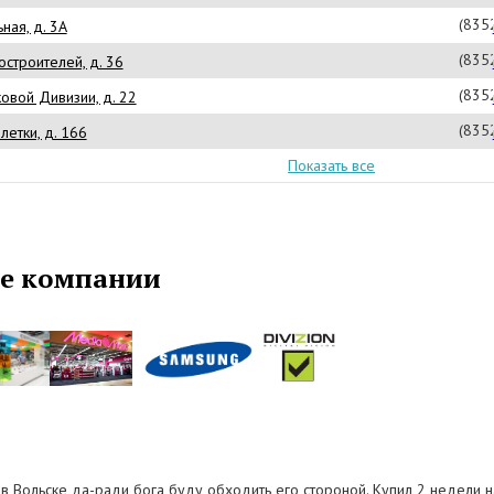
(835
ная, д. 3А
(835
остроителей, д. 36
(835
ковой Дивизии, д. 22
(835
илетки, д. 166
Показать все
е компании
с в Вольске да-ради бога буду обходить его стороной. Купил 2 недели