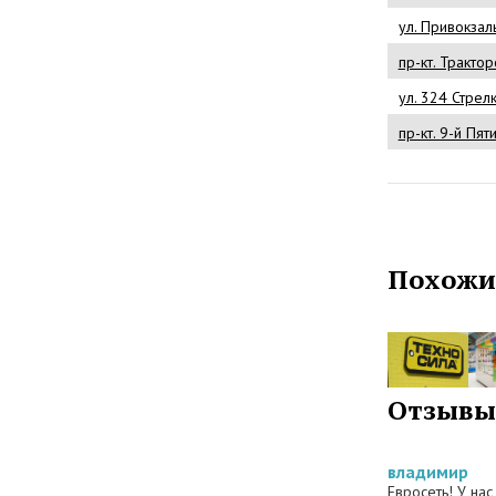
ул. Привокзаль
пр-кт. Трактор
ул. 324 Стрел
пр-кт. 9-й Пят
Похожи
Отзывы
владимир
Евросеть! У на