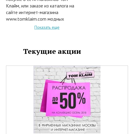
Клайм, или заказе из каталога на
сайте интернет-магазина
www.tomklaim.com модных
новинок женской одежды и
Показать еще
аксессуаров из коллекций
текущих и прошлых сезоов
предоставляются следующие
Текущие акции
скидки:
• 10% на два товара
• 15% на три и более товаров в
чеке
В акции участвуют следующие
товары:
• Жакеты
• Юбки
• Брюки
• Платья
• Блузки