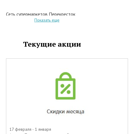
Сеть супермаркетов Перекресток
Показать еще
является наиболее популярной у
покупателей благодаря не только
обширному ассортименту
продуктовых и хозяйственных
Текущие акции
товаров, но и большому
количеству постоянно
действующих акций и скидок.
Ведь сегодня привлечь
покупателя можно именно
предложив ему более низкие
цены на те товары, которые он
приобретает регулярно, что
позволяет существенно
экономить семейный бюджет.
С 1 сентября 2018 по 31 декабря
2019 года в сети магазинов
Перекресток и на сайте
17 февраля - 1 января
интернет-магазина