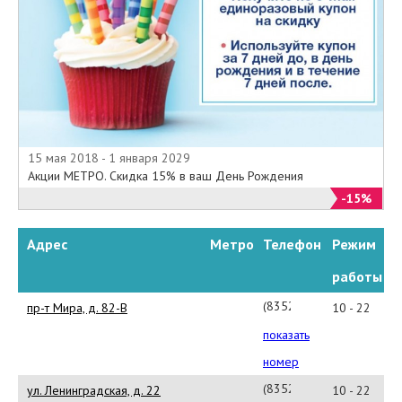
15 мая 2018 - 1 января 2029
Акции МЕТРО. Скидка 15% в ваш День Рождения
-15%
Адрес
Метро
Телефон
Режим
работы
(8352)
пр-т Мира, д. 82-В
10 - 22
28-
показать
86-
номер
84
(8352)
ул. Ленинградская, д. 22
10 - 22