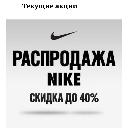
моделей мужской и женской
Текущие акции
спортивной одежды, а также
обуви и аксессуаров из коллекций
предыдущих сезонов
предоставляются скидки до 40%.
В акции участвуют следующие
товары:
• Спортивные костюмы
• Кроссовки
• Футболки и майки
• Брюки
• Шорты
• Куртки
• Толстовки
• Тайсы
• Бра
И многое другое.
Приходите в наши салоны, или
выбирайте из специального
онлайн-каталога на официальном