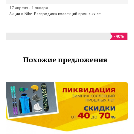
сайте Nike все то, о чем так
долго мечтали по минимальным.
17 апреля - 1 января
Акции в Nike. Распродажа коллекций прошлых се...
-40%
Похожие предложения