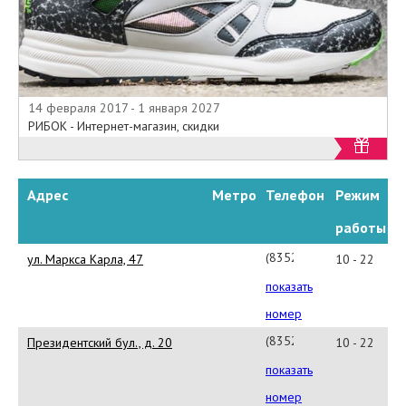
14 февраля 2017 - 1 января 2027
РИБОК - Интернет-магазин, скидки
Адрес
Метро
Телефон
Режим
работы
(8352)
ул. Маркса Карла, 47
10 - 22
623948
показать
номер
(8352)
Президентский бул., д. 20
10 - 22
233909
показать
номер