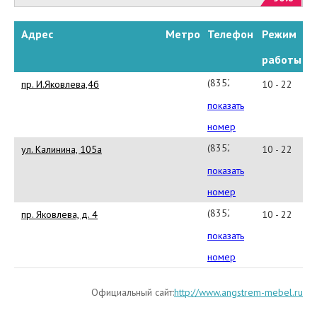
Адрес
Метро
Телефон
Режим
работы
(8352)
пр. И.Яковлева,4б
10 - 22
63-
показать
92-
номер
23
(8352)
ул. Калинина, 105а
10 - 22
28-
показать
19-
номер
30
(8352)
пр. Яковлева, д. 4
10 - 22
63-
показать
95-
номер
65
Официальный сайт:
http://www.angstrem-mebel.ru