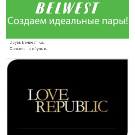
Обувь Белвест: Ка...
Фирменная обувь п...