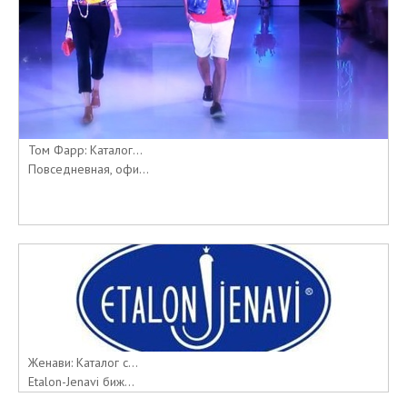
Том Фарр: Каталог...
Повседневная, офи...
Женави: Каталог с...
Etalon-Jenavi биж...