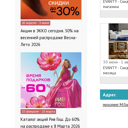
EVANTY - Скид
Официальный 
магазина
Официальный 
красивый и со
30 апреля - 3 июня
благодаря кот
каталог диван
Акции в ЭККО сегодня. 30% на
информацию о
весенней распродаже Весна-
изготовлении
Лето 2026
моды, предст
предоставляе
мебели либо 
30 июня - 1 ав
EVANTY - Ски
богатого ассо
месяца
каталогах меб
компании вхо
в дом или в о
понравившуюс
Адрес
уверены, что 
проспект М.Го
на главной ст
15 февраля - 15 марта
находится вс
Эванти акция
Каталог акций Рив Гош. До 60%
на распродаже к 8 Марта 2026