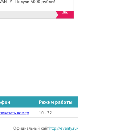
VANTY - Получи 5000 рублей
ефон
Режим работы
352) 48-59-01
показать номер
10 - 22
Официальный сайт:
http://evanty.ru/