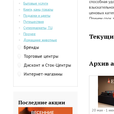
способная уд
Бытовые услуги
взыскательног
Книги, канц-товары
ценовых кате
Подарки и цветы
Причем срок 
Путешествия
лет. Кроме мя
Супермаркеты, ТЦ
для своих по
Прочее
Текущи
помещения.
Домашние животные
На рынке наш
четырнадцати 
Бренды
фабрикой. Уж
Торговые центры
востребованн
Архив 
своего пути 
Дисконт и Сток-Центры
мебели премиу
Интернет-магазины
производство
сегменту, так
своих клиента
предложить х
покупателю. 
Последние акции
помогут сдел
информацию и
20 мая - 1 ию