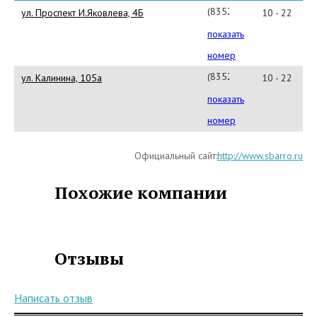
(8352)
ул. Проспект И.Яковлева, 4Б
10 - 22
36-
показать
70-
номер
65
(8352)
ул. Калинина, 105а
10 - 22
28-
показать
12-
номер
51
Официальный сайт:
http://www.sbarro.ru
Похожие компании
Отзывы
Написать отзыв