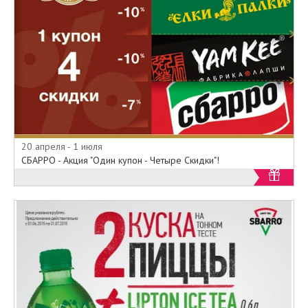
доставку можно на
официальном сайте
www.sbarro.ru компании
Сбарро.
Компания предлагает вкусные
блуда по самым доступным
ценам!
20 апреля - 1 июля
СБАРРО - Акция "Один купон - Четыре Скидки"!